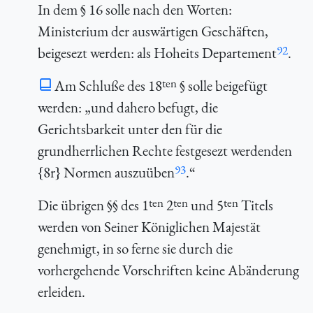
In dem § 16 solle nach den Worten:
Ministerium der auswärtigen Geschäften
,
92
beigesezt werden: als Hoheits Departement
.
ten
Am Schluße des 18
§ solle beigefügt
werden: „und dahero befugt, die
Gerichtsbarkeit unter den für die
grundherrlichen Rechte festgesezt werdenden
93
{8r} Normen auszuüben
.“
ten
ten
ten
Die übrigen §§ des 1
2
und 5
Titels
werden von Seiner Königlichen Majestät
genehmigt, in so ferne sie durch die
vorhergehende Vorschriften keine Abänderung
erleiden.