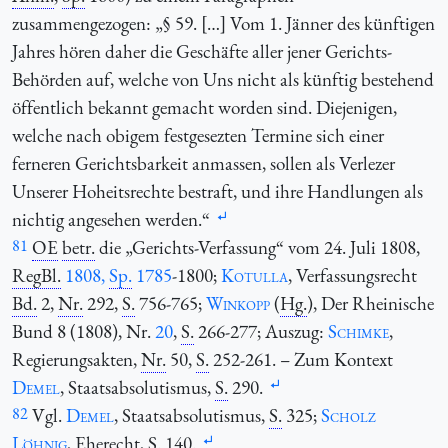
zusammengezogen: „§ 59. […] Vom 1. Jänner des künftigen
Jahres hören daher die Geschäfte aller jener Gerichts-
Behörden auf, welche von Uns nicht als künftig bestehend
öffentlich bekannt gemacht worden sind. Diejenigen,
welche nach obigem festgesezten Termine sich einer
ferneren Gerichtsbarkeit anmassen, sollen als Verlezer
Unserer Hoheitsrechte bestraft, und ihre Handlungen als
nichtig angesehen werden.“
81
OE
betr.
die „Gerichts-Verfassung“ vom 24. Juli 1808,
RegBl.
1808,
Sp.
1785
-1800;
Kotulla
, Verfassungsrecht
Bd.
2,
Nr.
292,
S.
756-765;
Winkopp
(
Hg.
), Der Rheinische
Bund 8 (1808), Nr.
20
,
S.
266-277; Auszug:
Schimke
,
Regierungsakten,
Nr.
50,
S.
252-261. – Zum Kontext
Demel
, Staatsabsolutismus,
S.
290.
82
Vgl.
Demel
, Staatsabsolutismus,
S.
325;
Scholz
Löhnig
, Eherecht,
S.
140.