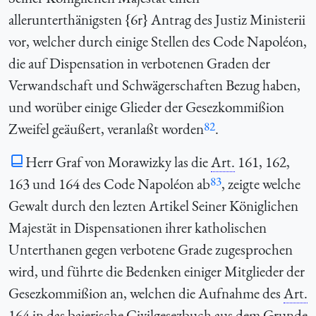
allerunterthänigsten {6r} Antrag des Justiz Ministerii
vor, welcher durch einige Stellen des Code Napoléon,
die auf Dispensation in verbotenen Graden der
Verwandschaft und Schwägerschaften Bezug haben,
und worüber einige Glieder der Gesezkommißion
82
Zweifel geäußert, veranlaßt worden
.
Herr Graf von Morawizky las die
Art.
161, 162,
83
163 und 164 des Code Napoléon ab
, zeigte welche
Gewalt durch den lezten Artikel Seiner Königlichen
Majestät in Dispensationen ihrer katholischen
Unterthanen gegen verbotene Grade zugesprochen
wird, und führte die Bedenken einiger Mitglieder der
Gesezkommißion an, welchen die Aufnahme des
Art.
164 in das baierische Civilgesezbuch aus dem Grunde