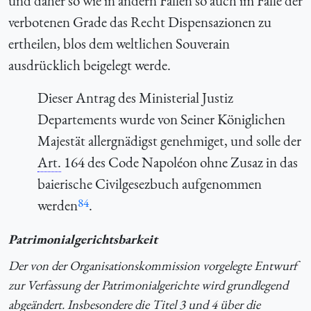
und daher so wie in andern Fällen so auch im Falle der
verbotenen Grade das Recht Dispensazionen zu
ertheilen, blos dem weltlichen Souverain
ausdrücklich beigelegt werde.
Dieser Antrag des Ministerial Justiz
Departements wurde von Seiner Königlichen
Majestät allergnädigst genehmiget, und solle der
Art.
164 des Code Napoléon ohne Zusaz in das
baierische Civilgesezbuch aufgenommen
84
werden
.
Patrimonialgerichtsbarkeit
Der von der Organisationskommission vorgelegte Entwurf
zur Verfassung der Patrimonialgerichte wird grundlegend
abgeändert. Insbesondere die Titel 3 und 4 über die