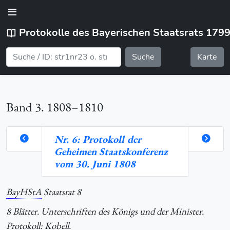
Protokolle des Bayerischen Staatsrats 179
Suche
Karte
Band 3. 1808–1810
Nr. 6: Protokoll der
Geheimen Staatskonferenz
orte
vom 30. Juni 1808
BayHStA
Staatsrat 8
hlung
8 Blätter. Unterschriften des Königs und der Minister.
Protokoll: Kobell.