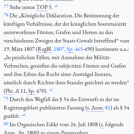
77
Siehe unten
TOP
5.
78
Die „Königliche Deklaration. Die Bestimmung der
künftigen Verhältnisse, der der königlichen Souverainität
unterworfenen Fürsten, Grafen und Herren zu den
verschiedenen Zweigen der Staats-Gewalt betreffend“ vom
19. März 1807 (
RegBl.
1807,
Sp.
465
-490) bestimmte u.a.:
„In peinlichen Fällen, mit Ausnahme der Militär-
Verbrechen, genießen die subjicirten Fürsten und Grafen
und ihre Erben das Recht einer Austrägal-Instanz,
nämlich durch Richter ihres Standes gerichtet zu werden“
(
Pkt.
A 11,
Sp.
470).
79
Durch den Wegfall des § 54 des Entwurfs in der im
Regierungsblatt publizierten Fassung (
s.
Anm.
81
) als § 54
gezählt.
80
Im Organischen Edikt vom 24. Juli 1808 (
s.
folgende
Anm.
,
Sp.
1800) zu einem Paragraphen