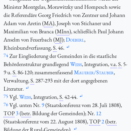
Minister Montgelas, Morawitzky und Hompesch sowie
die Referendäre Georg Friedrich von Zentner und Johann
Adam von Aretin (
MA
), Joseph von Stichaner und
Maximilian von Branca (
MInn
), schließlich Paul Johann
Anselm von Feuerbach (
MJ
);
Doeberl
,
Rheinbundverfassung,
S.
46.
74
Zur Eingliederung der Gemeinden in die staatliche
Behördenstruktur grundlegend
Weiss
, Integration,
v.a.
S.
5-
9 u.
S.
86-120; zusammenfassend
Mauerer/Stauber
,
Verwaltung,
S.
287-293 mit der dort angegebenen
Literatur.
75
Vgl.
Weiss
, Integration,
S.
42-44.
76
Vgl. unten Nr.
9
(Staatskonferenz vom 28. Juli 1808),
TOP
3
(
betr.
Bildung der Gemeinden); Nr.
12
(Staatskonferenz vom 22. August 1808),
TOP
2
(
betr.
Bildung der Rural-Gemeinden).