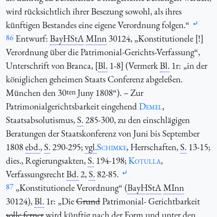
wird rücksichtlich ihrer Besezung sowohl, als ihres
künftigen Bestandes eine eigene Verordnung folgen.“
86
Entwurf:
BayHStA
MInn
30124, „Konstitutionele [!]
Verordnung über die Patrimonial-Gerichts-Verfassung“,
Unterschrift von Branca, [
Bl.
1-8] (Vermerk
Bl.
1r: „in der
königlichen geheimen Staats Conferenz abgeleßen.
München den 30
ten
Juny 1808“). – Zur
Patrimonialgerichtsbarkeit eingehend
Demel
,
Staatsabsolutismus,
S.
285-300, zu den einschlägigen
Beratungen der Staatskonferenz von Juni bis September
1808
ebd.
,
S.
290-295;
vgl.
Schimke
, Herrschaften,
S.
13-15;
dies., Regierungsakten,
S.
194-198;
Kotulla
,
Verfassungsrecht
Bd.
2,
S.
82-85.
87
„Konstitutionele Verordnung“ (
BayHStA
MInn
30124),
Bl.
1r: „Die
Grund
Patrimonial
-
Gerichtbarkeit
solle ferner
wird künftig nach der Form und unter den