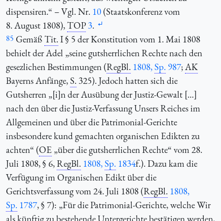
dispensiren.“ – Vgl. Nr.
10
(Staatskonferenz vom
8. August 1808),
TOP
3
.
85
Gemäß
Tit.
I § 5 der Konstitution vom 1. Mai 1808
behielt der Adel „seine gutsherrlichen Rechte nach den
gesezlichen Bestimmungen (
RegBl.
1808,
Sp.
987
;
AK
Bayerns Anfänge,
S.
325). Jedoch hatten sich die
Gutsherren „[i]n der Ausübung der Justiz-Gewalt […]
nach den über die Justiz-Verfassung Unsers Reiches im
Allgemeinen und über die Patrimonial-Gerichte
insbesondere kund gemachten organischen Edikten zu
achten“ (
OE
„über die gutsherrlichen Rechte“ vom 28.
Juli 1808, § 6,
RegBl.
1808,
Sp.
1834
f.). Dazu kam die
Verfügung im Organischen Edikt über die
Gerichtsverfassung vom 24. Juli 1808 (
RegBl.
1808,
Sp.
1787
, § 7): „Für die Patrimonial-Gerichte, welche Wir
als künftig zu bestehende Untergerichte bestätigen werden,