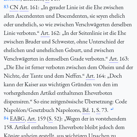
83
CN
Art.
161: „In gerader Linie ist die Ehe zwischen
allen Ascendenten und Descendenten, sie seyen ehelich
oder unehelich, so wie zwischen Verschwägerten derselben
Linie verboten.“
Art.
162: „In der Seitenlinie ist die Ehe
zwischen Bruder und Schwester, ohne Unterschied der
ehelichen und unehelichen Geburt, und zwischen
Verschwägerten in demselben Grade verboten.“
Art.
163:
„Die Ehe ist ferner verboten zwischen dem Oheim und der
Nichte, der Tante und dem Neffen.“
Art.
164: „Doch
kann der Kaiser aus wichtigen Gründen von den im
vorhergehenden Artikel enthaltenen Eheverboten
dispensiren.“ So eine zeitgenössische Übersetzung: Code
Napoléon/Gesetzbuch Napoleons,
Bd.
1,
S.
73.
84
EABG
,
Art.
159 (
S.
52): „Wegen der in vorstehendem
158. Artikel enthaltenen Eheverbote bleibt jedoch dem
Könige anheim gestellt, aus wichtigen Ursachen zu