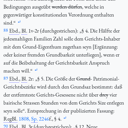
Bedingungen ausgeübt
werden dürfen
, welche in
gegenwärtiger konstitutionelen Verordnung enthalten
sind.“
88
Ebd.
,
Bl.
1v-2r (durchgestrichen): „§ 4. Die Hälfte der
jedesmahligen Familien Zahl solle dem Gerichts-Inhaber
mit dem Grund-Eigenthum zugethan seyn [Ergänzung:
oder keiner fremden Grundbarkeit unterliegen], wenn er
auf die Beibehaltung der Gerichtsbarkeit Anspruch
machen will.“
89
Ebd.
,
Bl.
2r: „§ 5. Die Größe der
Grund
- Patrimonial-
Gerichtsbezirke wird durch den Grundsaz bestimmt: daß
der entfernteste Gerichts-Gesessene nicht über
drey
vier
bairische Strassen Stunden von dem Gerichts Size entlegen
seyn solle“. Entsprechung in der publizierten Fassung:
RegBl.
1808,
Sp.
2246
f., § 4.
90
Ebd.
,
Bl.
3r (durchgestrichen): „§ 12. Neue