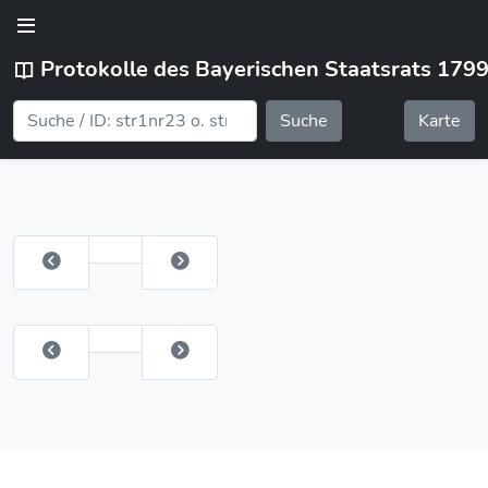
Protokolle des Bayerischen Staatsrats 179
Suche
Karte
orte
hlung