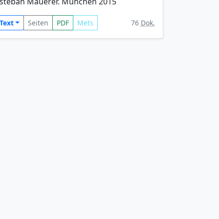
steban Mauerer. München 2015
Text
Seiten
PDF
Mets
76
Dok.