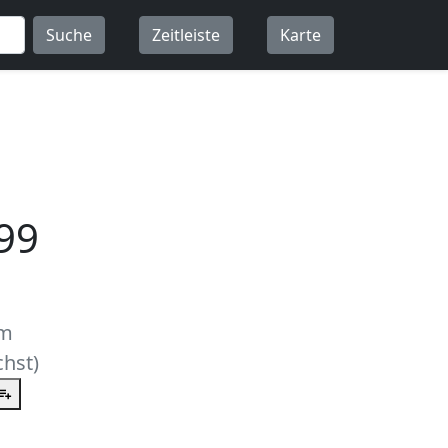
Suche
Zeitleiste
Karte
99
um
hst)