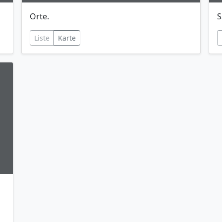
Orte.
S
Liste
Karte