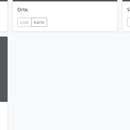
Orte.
S
Liste
Karte