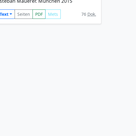
steban Mauerer. München 2015
Text
Seiten
PDF
Mets
76
Dok.