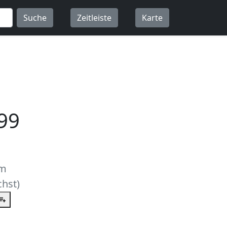
Suche
Zeitleiste
Karte
99
um
hst)