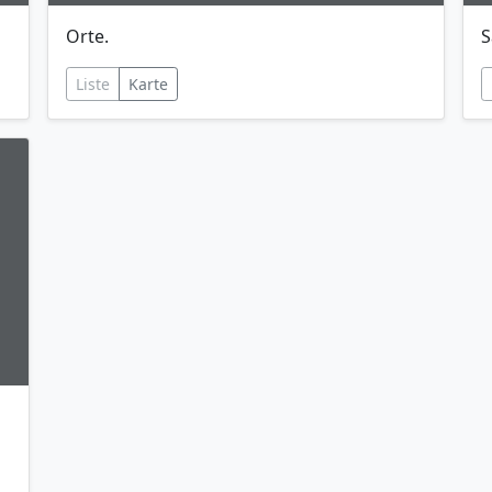
Orte.
S
Liste
Karte