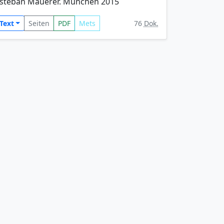
steban Mauerer. München 2015
Text
Seiten
PDF
Mets
76
Dok.