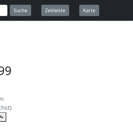
Suche
Zeitleiste
Karte
99
um
hst)