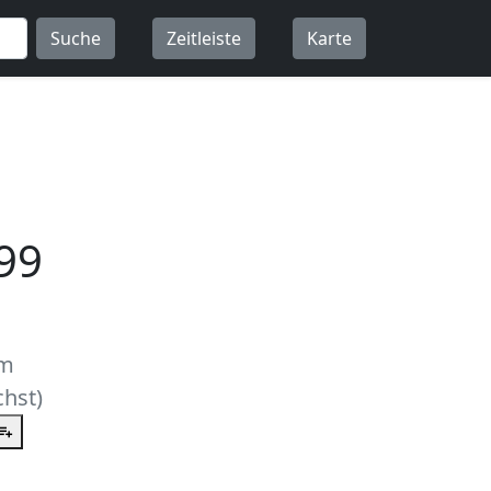
Suche
Zeitleiste
Karte
99
um
hst)