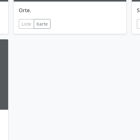
Orte.
S
Liste
Karte