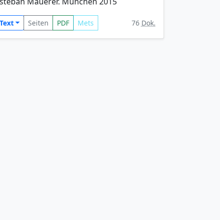
steban Mauerer. München 2015
Text
Seiten
PDF
Mets
76
Dok.