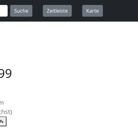
Suche
Zeitleiste
Karte
99
um
hst)