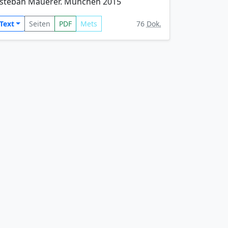
steban Mauerer. München 2015
Text
Seiten
PDF
Mets
76
Dok.