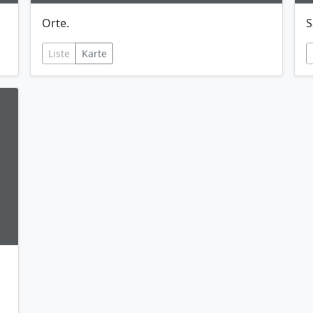
Orte.
S
Liste
Karte