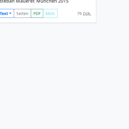
steban Mauerer. München 2015
Text
Seiten
PDF
Mets
76
Dok.