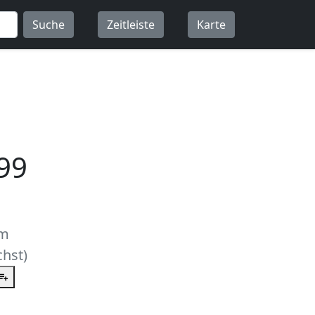
Suche
Zeitleiste
Karte
99
um
hst)