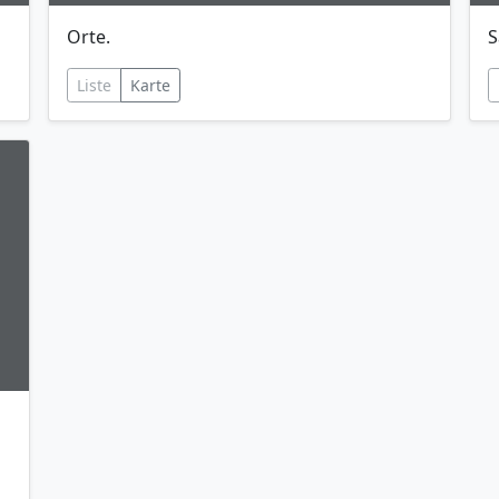
Orte.
S
Liste
Karte