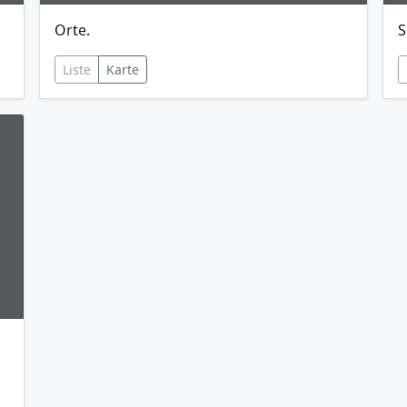
Orte.
S
Liste
Karte