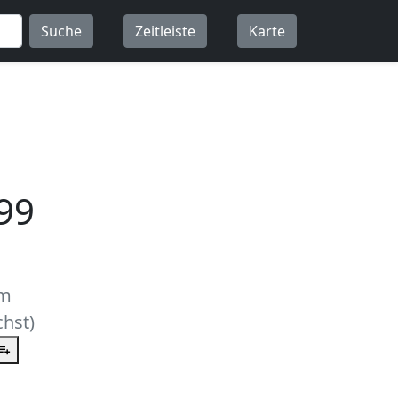
Suche
Zeitleiste
Karte
99
um
hst)