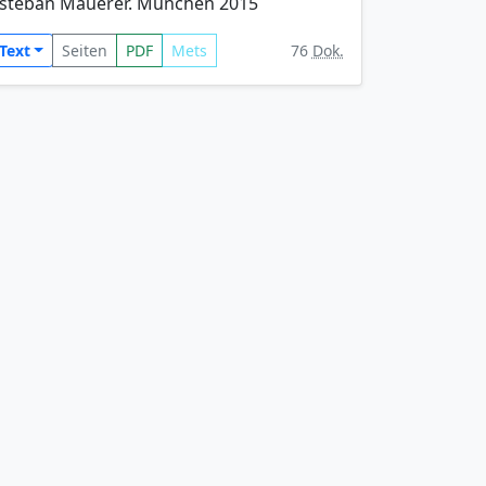
steban Mauerer. München 2015
Text
Seiten
PDF
Mets
76
Dok.